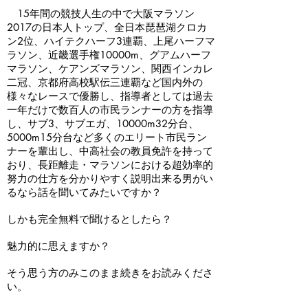
15年間の競技人生の中で大阪マラソン
2017の日本人トップ、全日本琵琶湖クロカ
ン2位、ハイテクハーフ3連覇、上尾ハーフマ
ラソン、近畿選手権10000m、グアムハーフ
マラソン、ケアンズマラソン、関西インカレ
二冠、京都府高校駅伝三連覇など国内外の
様々なレースで優勝し、指導者としては過去
一年だけで数百人の市民ランナーの方を指導
し、サブ3、サブエガ、10000m32分台、
5000m15分台など多くのエリート市民ラン
ナーを輩出し、中高社会の教員免許を持って
おり、長距離走・マラソンにおける超効率的
努力の仕方を分かりやすく説明出来る男がい
るなら話を聞いてみたいですか？
しかも完全無料で聞けるとしたら？
魅力的に思えますか？
そう思う方のみこのまま続きをお読みくださ
い。