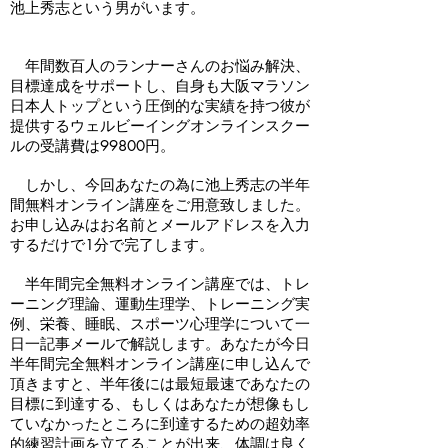
池上秀志という男がいます。
年間数百人のランナーさんのお悩み解決、
目標達成をサポートし、自身も大阪マラソン
日本人トップという圧倒的な実績を持つ彼が
提供するウェルビーイングオンラインスクー
ルの受講費は99800円。
しかし、今回あなたの為に池上秀志の半年
間無料オンライン講座をご用意致しました。
お申し込みはお名前とメールアドレスを入力
するだけで1分で完了します。
半年間完全無料オンライン講座では、トレ
ーニング理論、運動生理学、トレーニング実
例、栄養、睡眠、スポーツ心理学について一
日一記事メールで解説します。あなたが今日
半年間完全無料オンライン講座に申し込んで
頂きますと、半年後には最短最速であなたの
目標に到達する、もしくはあなたが想像もし
ていなかったところに到達するための超効率
的練習計画を立てることが出来、体調は良く