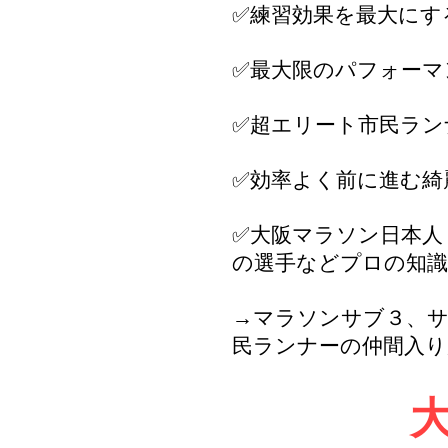
✅練習効果を最大にす
✅最大限のパフォーマ
✅超エリート市民ラン
✅効率よく前に進む綺
✅大阪マラソン日本人
の選手などプロの知
→マラソンサブ３、サブ
民ランナーの仲間入