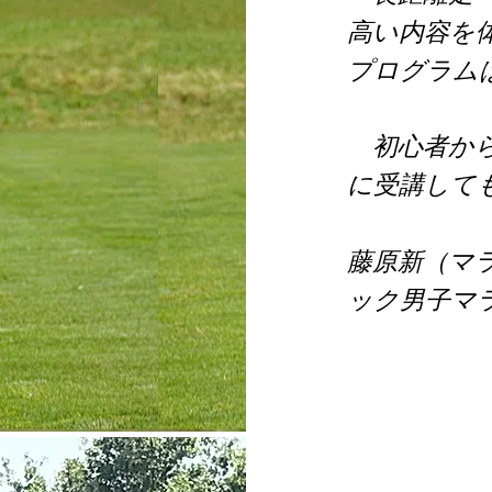
高い内容を
プログラム
初心者から
に受講して
​藤原新（マラ
ック男子マ