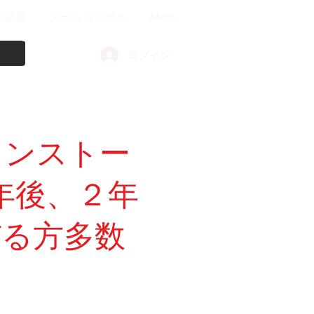
中講義
ズームコンサル
More
ログイン
インストー
年後、２年
びる方多数