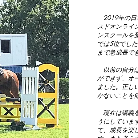
2019年の日
スドオンライ
ンスクールを受
では5位でし
まで急成長で
以前の自分は
ができず、オ
ました。正し
かないことを
現在は講義を
うにしていま
て、成長を楽