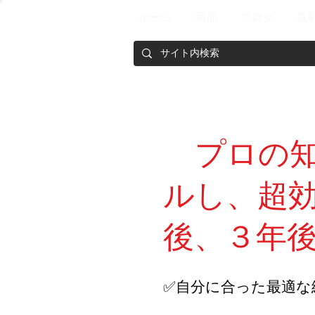
ホーム
商品
ブログ
真
プロの
ルし、超効
後、３年
✅自分に合った最適な