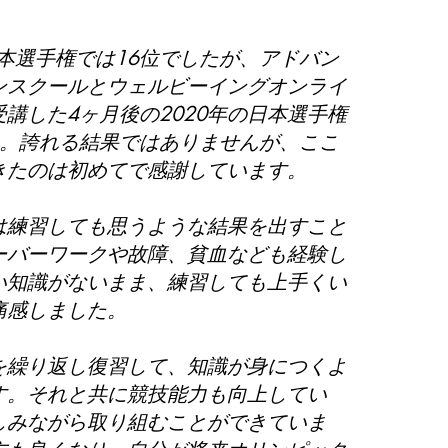
本選手権では16位でしたが、アドバン
ンスクールとウェルビーイングオンライ
講した4ヶ月後の2020年の日本選手権
た。誇れる結果ではありませんが、ここ
きたのは初めてで感謝しています。
練習しても思うような結果を出すこと
ーバーワークや故障、貧血なども経験し
い知識がないまま、練習しても上手くい
痛感しました。
繰り返し復習して、知識が身につくよ
す。それと共に競技能力も向上してい
しみながら取り組むことができていま