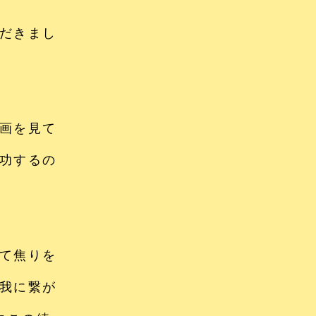
だきまし
画を見て
功するの
て焦りを
我に繋が