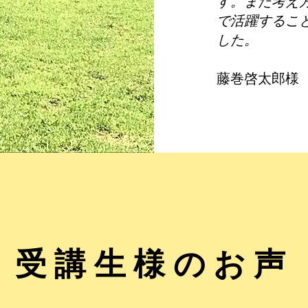
す。また考え
で活躍するこ
した。
​藤巻啓太郎様
​受講生様のお声