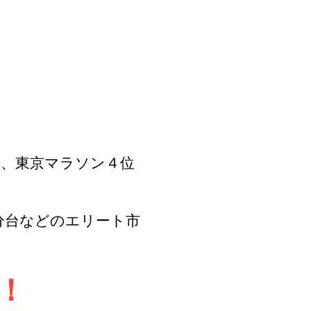
手、東京マラソン４位
5分台などのエリート市
！